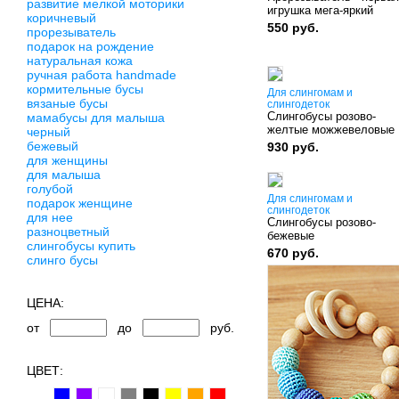
развитие мелкой моторики
игрушка мега-яркий
коричневый
550 руб.
прорезыватель
подарок на рождение
натуральная кожа
ручная работа handmade
кормительные бусы
Для слингомам и
вязаные бусы
слингодеток
Слингобусы розово-
мамабусы для малыша
желтые можжевеловые
черный
бежевый
930 руб.
для женщины
для малыша
голубой
Для слингомам и
подарок женщине
слингодеток
для нее
Слингобусы розово-
разноцветный
бежевые
слингобусы купить
670 руб.
слинго бусы
ЦЕНА:
от
до
руб.
ЦВЕТ: