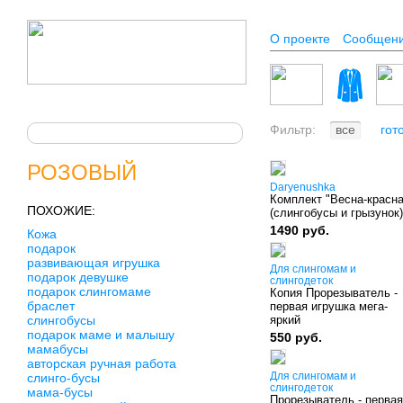
О проекте
Сообщен
Фильтр:
все
гот
РОЗОВЫЙ
Daryenushka
Комплект "Весна-красна
ПОХОЖИЕ:
(слингобусы и грызунок)
1490 руб.
Кожа
подарок
развивающая игрушка
Для слингомам и
подарок девушке
слингодеток
подарок слингомаме
Копия Прорезыватель -
браслет
первая игрушка мега-
слингобусы
яркий
подарок маме и малышу
550 руб.
мамабусы
авторская ручная работа
Для слингомам и
слинго-бусы
слингодеток
мама-бусы
Прорезыватель - первая