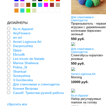
Для слингомам и
слингодеток
ДИЗАЙНЕРЫ:
Прорезыватель - первая
игрушка с деревянными
8a.m.Apparel
колечками бирюзово-
AiryFlowers
зеленый
an-art
550 руб.
Annet Loginova Art
Daryenushka
Для слингомам и
Djaya
слингодеток
Ebrusilk
Слингобусы коралово-
Les tricots de Natalie
розовые
Marina Shafeeva
550 руб.
Polina_St
Shantual
Annet Loginova Art
Soveyshina
Morning
V.Gordievska
10000 руб.
Для слингомам и слингодеток
Ксения Ветрова
СаннИ. Трикотаж ручной работы
8a.m.Apparel
Набор регулируемых
повязок на голову
сбросить все