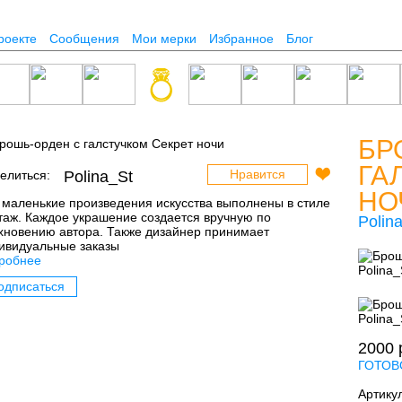
роекте
Сообщения
Мои мерки
Избранное
Блог
БР
ГА
Нравится
елиться:
Polina_St
НО
 маленькие произведения искусства выполнены в стиле
таж. Каждое украшение создается вручную по
Polin
хновению автора. Также дизайнер принимает
ивидуальные заказы
робнее
одписаться
2000
ГОТОВ
Артику