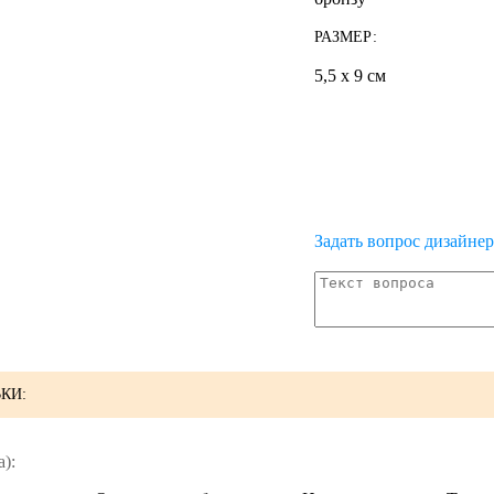
РАЗМЕР:
5,5 х 9 см
Задать вопрос дизайне
КИ:
):