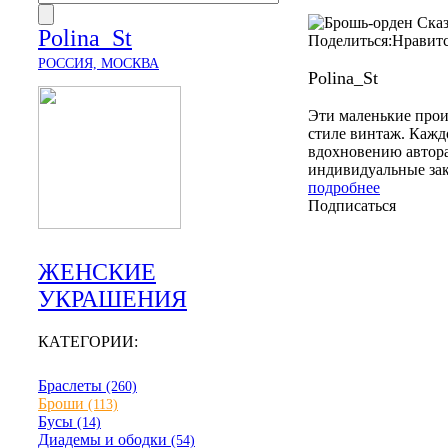
Polina_St
Поделиться:
Нравит
РОССИЯ, МОСКВА
Polina_St
Эти маленькие прои
стиле винтаж. Кажд
вдохновению автора
индивидуальные за
подробнее
Подписаться
ЖЕНСКИЕ
УКРАШЕНИЯ
КАТЕГОРИИ:
Браслеты
(260)
Броши
(113)
Бусы
(14)
Диадемы и ободки
(54)