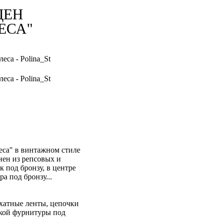
ДЕН
ЕСА"
еса" в винтажном стиле
нен из репсовых и
к под бронзу, в центре
а под бронзу...
хатные ленты, цепочки
ской фурнитуры под