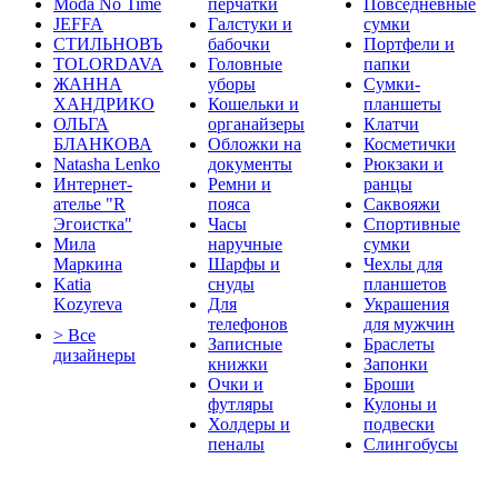
Moda No Time
перчатки
Повседневные
JEFFA
Галстуки и
сумки
СТИЛЬНОВЪ
бабочки
Портфели и
TOLORDAVA
Головные
папки
ЖАННА
уборы
Сумки-
ХАНДРИКО
Кошельки и
планшеты
ОЛЬГА
органайзеры
Клатчи
БЛАНКОВА
Обложки на
Косметички
Natasha Lenko
документы
Рюкзаки и
Интернет-
Ремни и
ранцы
ателье "R
пояса
Саквояжи
Эгоистка"
Часы
Спортивные
Мила
наручные
сумки
Маркина
Шарфы и
Чехлы для
Katia
снуды
планшетов
Kozyreva
Для
Украшения
телефонов
для мужчин
> Все
Записные
Браслеты
дизайнеры
книжки
Запонки
Очки и
Броши
футляры
Кулоны и
Холдеры и
подвески
пеналы
Слингобусы