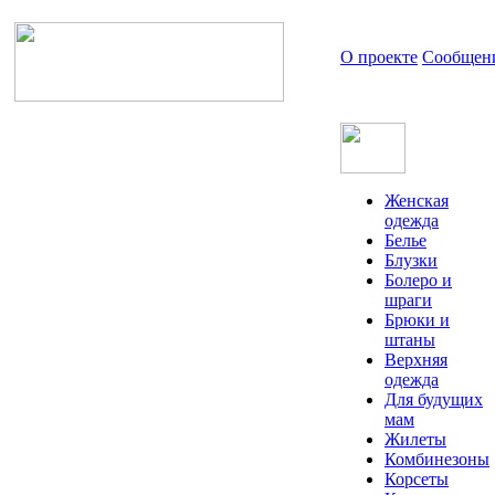
О проекте
Сообщен
Женская
одежда
Белье
Блузки
Болеро и
шраги
Брюки и
штаны
Верхняя
одежда
Для будущих
мам
Жилеты
Комбинезоны
Корсеты