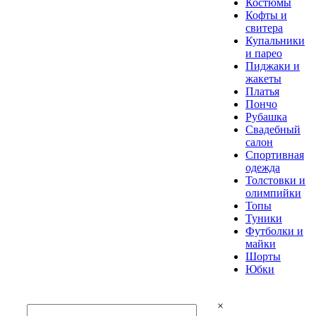
Костюмы
Кофты и
свитера
Купальники
и парео
Пиджаки и
жакеты
Платья
Пончо
Рубашка
Свадебный
салон
Спортивная
одежда
Толстовки и
олимпийки
Топы
Туники
Футболки и
майки
Шорты
Юбки
×