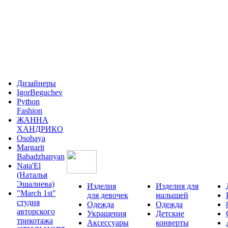
Дизайнеры
IgorBeguchev
Python
Fashion
ЖАННА
ХАНДРИКО
Osobaya
Margarit
Babadzhanyan
Nata'El
(Наталья
Эшалиева)
Изделия
Изделия для
"March 1st"
для девочек
малышей
студия
Одежда
Одежда
авторского
Украшения
Детские
трикотажа
Аксессуары
конверты