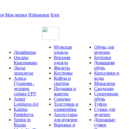
ия
Мои мерки
Избранное
Блог
Мужская
Обувь для
Дизайнеры
одежда
мужчин
Оксана
Верхняя
Ботинки
Красникова
одежда
Домашняя
Лисье
Жилеты
обувь
лихолесье
Костюмы
Кроссовки и
Алиса
Кофты и
кеды
Гуханова -
свитера
Мокасины
человек
Пиджаки и
Сандалии
собаке ГРУ
жакеты
Спортивная
Annet
Сорочка
обувь
Loginova Art
Толстовки и
Туфли
Katrina
олимпийки
Сумки для
Panteleeva
Аксессуары
мужчин
Spring in
для мужчин
Дорожные
Russia
Варежки и
сумки