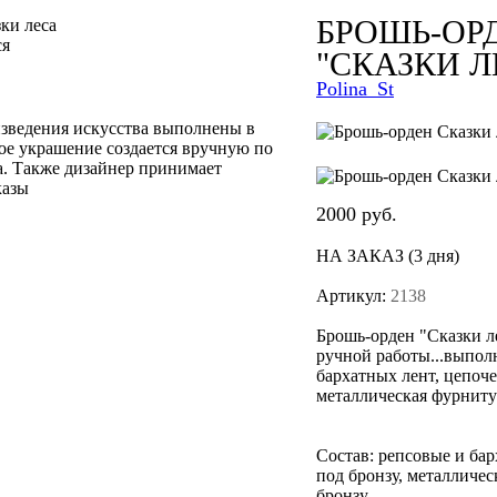
БРОШЬ-ОР
ся
"СКАЗКИ Л
Polina_St
зведения искусства выполнены в
ое украшение создается вручную по
. Также дизайнер принимает
казы
2000
руб.
НА ЗАКАЗ (3 дня)
Артикул:
2138
Брошь-орден "Сказки л
ручной работы...выпол
бархатных лент, цепоче
металлическая фурнитур
Состав:
репсовые и бар
под бронзу, металличе
бронзу